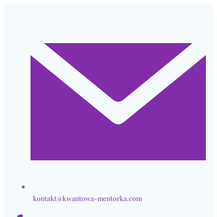
Przejdź
do
treści
kontakt@kwantowa-mentorka.com