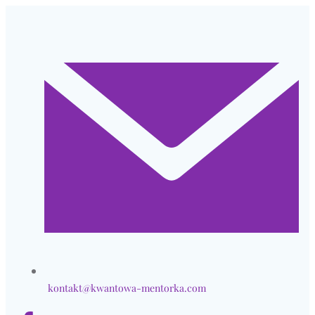
Przejdź
do
treści
kontakt@kwantowa-mentorka.com