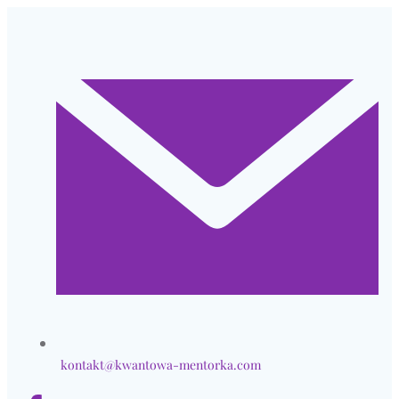
Przejdź
do
treści
kontakt@kwantowa-mentorka.com